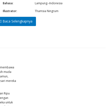
Bahasa:
Lampung--Indonesia
Illustrator:
Thamsia Ningrum
Baca Selengkapnya
ya membawa
gkih muda
Namun,
sari mereka
an Ripu
 Dengan
reka untuk