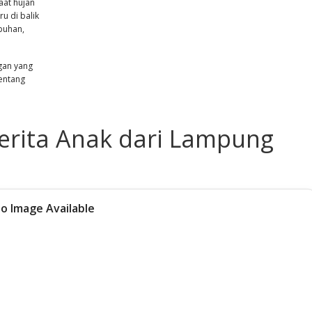
aat hujan
u di balik
buhan,
ngan yang
tentang
erita Anak dari Lampung