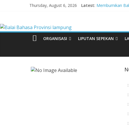
Skip
Thursday, August 6, 2026
Latest:
Membumikan Baha
to
Perkuat Zona In
content
Balai
Lebih dari 5,5 Ju
Tingkatkan Kolabo
Babak Final Festi
Bahasa
ORGANISASI
LIPUTAN SEPEKAN
L
Provinsi
lampung
N
Badan
Pengembangan
dan
Pembinaan
Bahasa