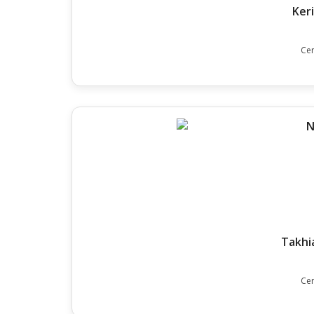
Ker
Cer
Takhi
Cer