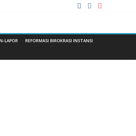
 Menuju WBBM
a
N-LAPOR
REFORMASI BIROKRASI INSTANSI
Q