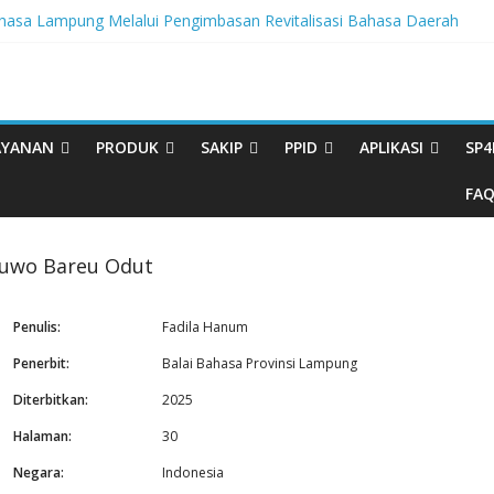
sa Lampung Melalui Pengimbasan Revitalisasi Bahasa Daerah
tegritas, BBPL Gelar Sosialisasi Strategi Mempertahankan WBK dan
ta Buku Bacaan Bermutu Dikirim untuk Perkuat Literasi Anak Indonesi
rasi Melalui Festival Literasi Lampung
val Musikalisasi Puisi Kembali Digelar
AYANAN
PRODUK
SAKIP
PPID
APLIKASI
SP4
FA
uwo Bareu Odut
Penulis:
Fadila Hanum
Penerbit:
Balai Bahasa Provinsi Lampung
Diterbitkan:
2025
Halaman:
30
Negara:
Indonesia