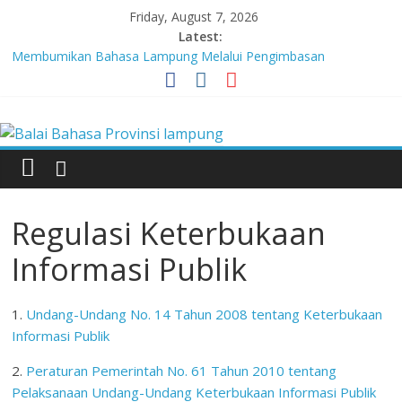
Skip
Friday, August 7, 2026
to
Latest:
content
Membumikan Bahasa Lampung Melalui Pengimbasan
Revitalisasi Bahasa Daerah
Perkuat Zona Integritas, BBPL Gelar Sosialisasi Strategi
Balai
Mempertahankan WBK dan Menuju WBBM
Lebih dari 5,5 Juta Buku Bacaan Bermutu Dikirim untuk Perkuat
Literasi Anak Indonesia
Bahasa
Tingkatkan Kolaborasi Melalui Festival Literasi Lampung
Babak Final Festival Musikalisasi Puisi Kembali Digelar
Provinsi
Regulasi Keterbukaan
lampung
Informasi Publik
Badan
1.
Undang-Undang No. 14 Tahun 2008 tentang Keterbukaan
Pengembangan
Informasi Publik
dan
2.
Peraturan Pemerintah No. 61 Tahun 2010 tentang
Pembinaan
Pelaksanaan Undang-Undang Keterbukaan Informasi Publik
Bahasa