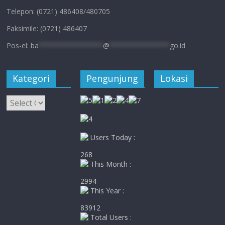
Telepon: (0721) 486408/480705
Faksimile: (0721) 486407
Pos-el:
ba
****************
@
***************
go.id
Kategori
Pengunjung
Lokasi
Kategori
Users Today :
268
This Month :
2994
This Year :
83912
Total Users :