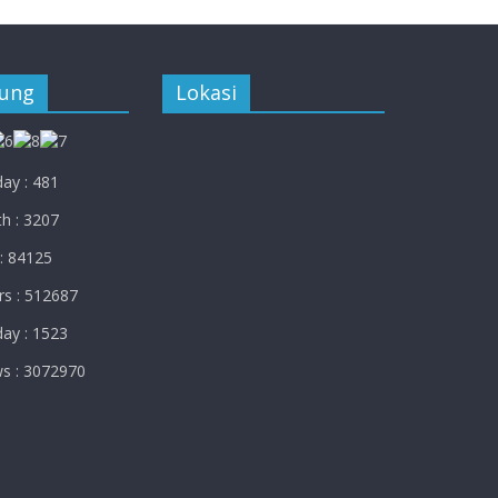
jung
Lokasi
ay : 481
h : 3207
: 84125
rs : 512687
ay : 1523
ws : 3072970