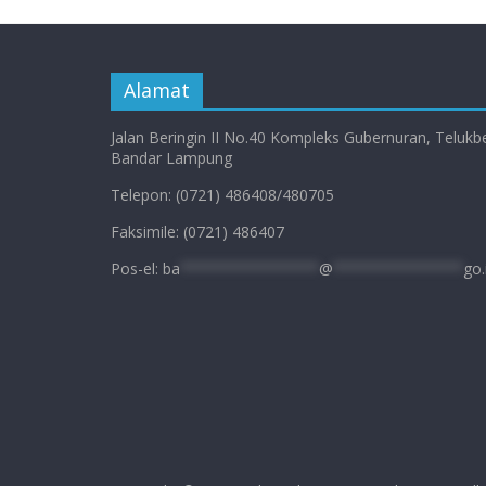
Alamat
Jalan Beringin II No.40 Kompleks Gubernuran, Telukb
Bandar Lampung
Telepon: (0721) 486408/480705
Faksimile: (0721) 486407
Pos-el:
ba
****************
@
***************
go.