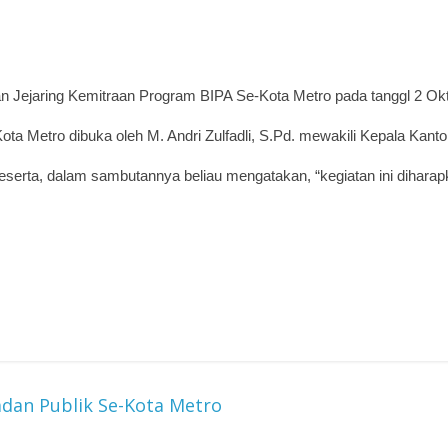
ejaring Kemitraan Program BIPA Se-Kota Metro pada tanggl 2 Okto
ta Metro dibuka oleh M. Andri Zulfadli, S.Pd. mewakili Kepala Kan
 peserta, dalam sambutannya beliau mengatakan, “kegiatan ini dihar
dan Publik Se-Kota Metro