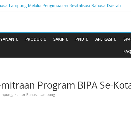
sa Lampung Melalui Pengimbasan Revitalisasi Bahasa Daerah
egritas, BBPL Gelar Sosialisasi Strategi Mempertahankan WBK dan
ta Buku Bacaan Bermutu Dikirim untuk Perkuat Literasi Anak Indonesia
rasi Melalui Festival Literasi Lampung
al Musikalisasi Puisi Kembali Digelar
AYANAN
PRODUK
SAKIP
PPID
APLIKASI
SP4
FA
emitraan Program BIPA Se-Kot
,
Lampung
kantor Bahasa Lampung