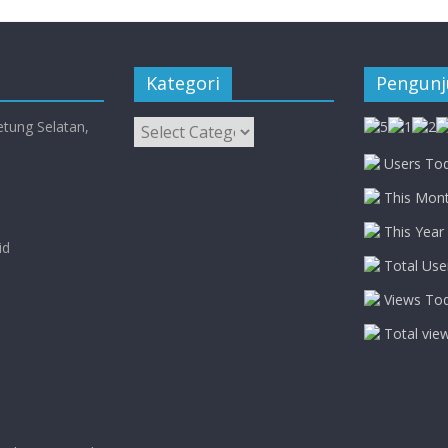
Kategori
Pengun
Kategori
etung Selatan,
Users Tod
This Mont
This Year 
id
Total Use
Views Tod
Total vie