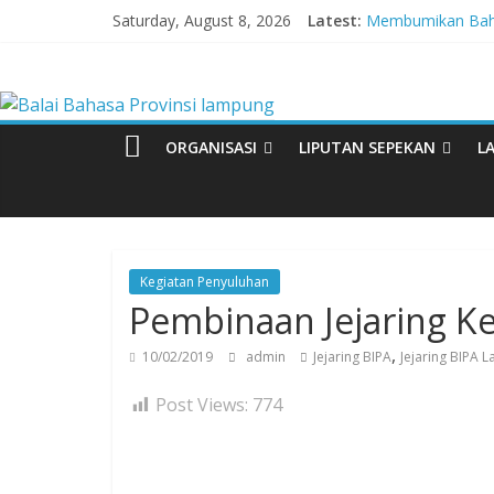
Skip
Saturday, August 8, 2026
Latest:
Membumikan Baha
to
Perkuat Zona Int
content
Balai
Lebih dari 5,5 Ju
Tingkatkan Kolabo
Babak Final Festiv
Bahasa
ORGANISASI
LIPUTAN SEPEKAN
L
Provinsi
lampung
Kegiatan Penyuluhan
Pembinaan Jejaring K
Badan
Pengembangan
,
10/02/2019
admin
Jejaring BIPA
Jejaring BIPA 
dan
Pembinaan
Post Views:
774
Bahasa