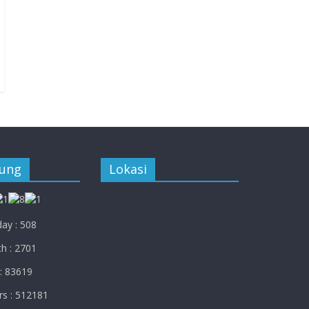
jung
Lokasi
ay : 508
h : 2701
: 83619
rs : 512181