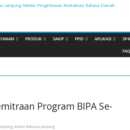
Lampung Melalui Pengimbasan Revitalisasi Bahasa Daerah
ritas, BBPL Gelar Sosialisasi Strategi Mempertahankan WBK dan M
Buku Bacaan Bermutu Dikirim untuk Perkuat Literasi Anak Indonesia
i Melalui Festival Literasi Lampung
Musikalisasi Puisi Kembali Digelar
AYANAN
PRODUK
SAKIP
PPID
APLIKASI
SP4
FA
emitraan Program BIPA Se-
,
Lampung
kantor Bahasa Lampung