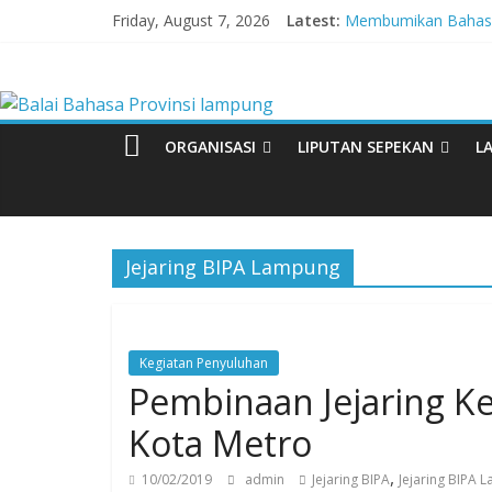
Skip
Friday, August 7, 2026
Latest:
Membumikan Bahasa 
to
Perkuat Zona Integ
content
Balai
Lebih dari 5,5 Juta 
Tingkatkan Kolaboras
Babak Final Festival 
Bahasa
ORGANISASI
LIPUTAN SEPEKAN
L
Provinsi
lampung
Jejaring BIPA Lampung
Badan
Pengembangan
Kegiatan Penyuluhan
dan
Pembinaan Jejaring K
Pembinaan
Bahasa
Kota Metro
,
10/02/2019
admin
Jejaring BIPA
Jejaring BIPA 