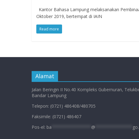
Kantor Bahasa Lampung melaksanakan Pembinaan 
Oktober 2019, bertempat di IAIN
Read more
Alamat
Jalan Beringin II No.40 Kompleks Gubernuran, Telukb
Bandar Lampung
Telepon: (0721) 486408/480705
Faksimile: (0721) 486407
Pos-el:
ba
****************
@
***************
go.