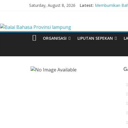
Skip
Saturday, August 8, 2026
Latest:
Membumikan Baha
to
Perkuat Zona Int
content
Balai
Lebih dari 5,5 Ju
Tingkatkan Kolabo
Babak Final Festiv
Bahasa
ORGANISASI
LIPUTAN SEPEKAN
L
Provinsi
lampung
G
Badan
Pengembangan
dan
Pembinaan
Bahasa