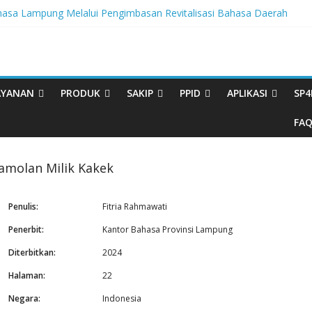
sa Lampung Melalui Pengimbasan Revitalisasi Bahasa Daerah
egritas, BBPL Gelar Sosialisasi Strategi Mempertahankan WBK dan
ta Buku Bacaan Bermutu Dikirim untuk Perkuat Literasi Anak Indonesia
rasi Melalui Festival Literasi Lampung
al Musikalisasi Puisi Kembali Digelar
AYANAN
PRODUK
SAKIP
PPID
APLIKASI
SP4
FA
amolan Milik Kakek
Penulis:
Fitria Rahmawati
Penerbit:
Kantor Bahasa Provinsi Lampung
Diterbitkan:
2024
Halaman:
22
Negara:
Indonesia