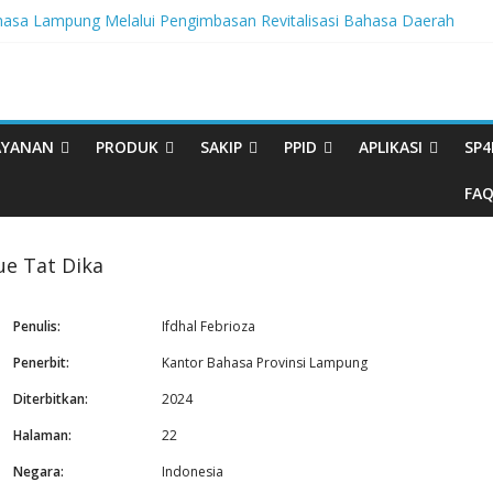
sa Lampung Melalui Pengimbasan Revitalisasi Bahasa Daerah
egritas, BBPL Gelar Sosialisasi Strategi Mempertahankan WBK dan
ta Buku Bacaan Bermutu Dikirim untuk Perkuat Literasi Anak Indonesia
rasi Melalui Festival Literasi Lampung
al Musikalisasi Puisi Kembali Digelar
AYANAN
PRODUK
SAKIP
PPID
APLIKASI
SP4
FA
ue Tat Dika
Penulis:
Ifdhal Febrioza
Penerbit:
Kantor Bahasa Provinsi Lampung
Diterbitkan:
2024
Halaman:
22
Negara:
Indonesia