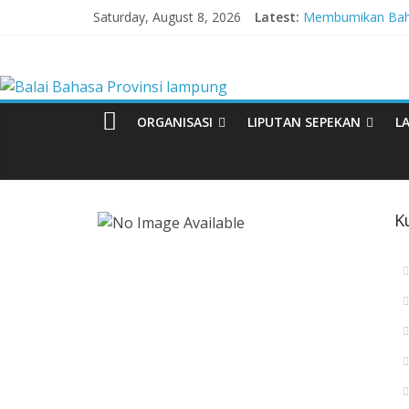
Skip
Saturday, August 8, 2026
Latest:
Membumikan Baha
to
Perkuat Zona Int
content
Balai
Lebih dari 5,5 Ju
Tingkatkan Kolabo
Babak Final Festiv
Bahasa
ORGANISASI
LIPUTAN SEPEKAN
L
Provinsi
lampung
K
Badan
Pengembangan
dan
Pembinaan
Bahasa