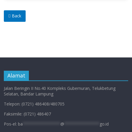
Back
Alamat
Jalan Beringin II No.40 Kompleks Gubernuran, Telukbetung
Selatan, Bandar Lampung
Telepon: (0721) 486408/480705
Faksimile: (0721) 486407
Pos-el:
ba
****************
@
***************
go.id