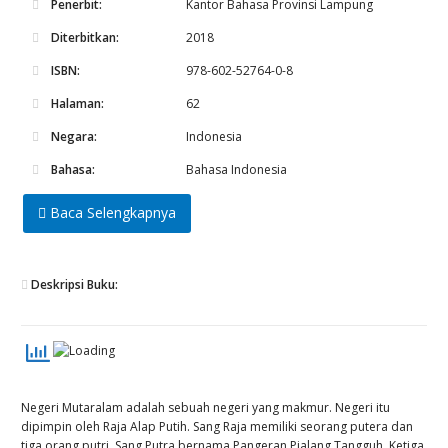
Penerbit:
Kantor Bahasa Provinsi Lampung
Diterbitkan:
2018
ISBN:
978-602-52764-0-8
Halaman:
62
Negara:
Indonesia
Bahasa:
Bahasa Indonesia
Baca Selengkapnya
Deskripsi Buku:
Negeri Mutaralam adalah sebuah negeri yang makmur. Negeri itu
dipimpin oleh Raja Alap Putih. Sang Raja memiliki seorang putera dan
tiga orang putri. Sang Putra bernama Pangeran Pialang Tangguh. Ketiga