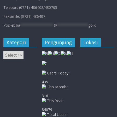
Telepon: (0721) 486408/480705
Faksimile: (0721) 486407
Pos-el:
ba
****************
@
***************
go.id
Kategori
Pengunjung
Lokasi
Kategori
Users Today :
435
This Month :
3161
This Year :
84079
Total Users :