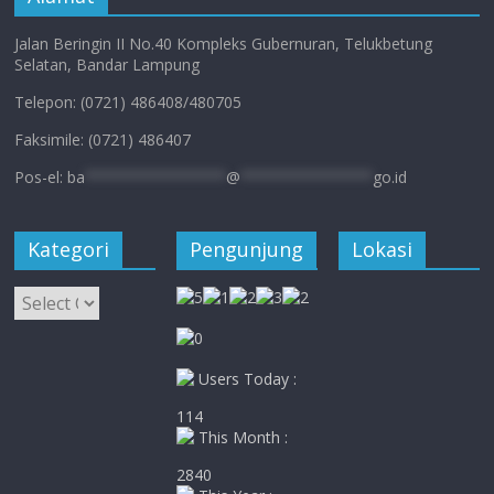
Jalan Beringin II No.40 Kompleks Gubernuran, Telukbetung
Selatan, Bandar Lampung
Telepon: (0721) 486408/480705
Faksimile: (0721) 486407
Pos-el:
ba
****************
@
***************
go.id
Kategori
Pengunjung
Lokasi
Kategori
Users Today :
114
This Month :
2840