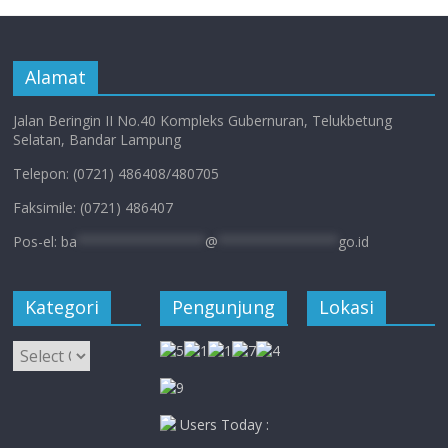
Alamat
Jalan Beringin II No.40 Kompleks Gubernuran, Telukbetung
Selatan, Bandar Lampung
Telepon: (0721) 486408/480705
Faksimile: (0721) 486407
Pos-el:
ba
****************
@
***************
go.id
Kategori
Pengunjung
Lokasi
Kategori
Users Today :