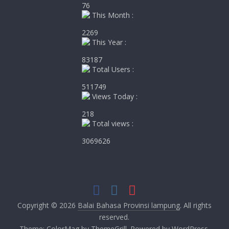
76
This Month :
2269
This Year :
83187
Total Users :
511749
Views Today :
218
Total views :
3069626
Copyright © 2026
Balai Bahasa Provinsi lampung
. All rights
reserved.
Theme:
ColorMag
by ThemeGrill. Powered by
WordPress
.