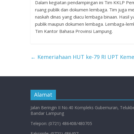
Dalam kegiatan pendampingan ini Tim KKLP Pe
ruang publik dan dokumen lembaga. Tim juga men
naskah dinas yang diacu lembaga binaan. Hasil 
publik maupun dokumen lembaga. Lembaga-lemba
Tim Kantor Bahasa Provinsi Lampung.
←
Kemeriahaan HUT ke-79 RI UPT Kemen
Alamat
Jalan Beringin II No.40 Kompleks Gubernuran, Telukb
Bandar Lampung
Telepon: (0721) 486408/480705
Faksimile: (0721) 486407