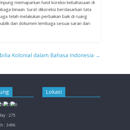
mpung memaparkan hasil koreksi kebahasaan di
baga binaan. Surat dikoreksi berdasarkan tata
aga telah melakukan perbaikan baik di ruang
ublik dan dokumen lembaga sesuai saran dari
ilia Kolonial dalam Bahasa Indonesia
→
jung
Lokasi
ay : 275
h : 3496