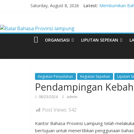
Skip
Saturday, August 8, 2026
Latest:
Membumikan Baha
to
Perkuat Zona Int
content
Balai
Lebih dari 5,5 Ju
Tingkatkan Kolabo
Babak Final Festiv
Bahasa
ORGANISASI
LIPUTAN SEPEKAN
L
Provinsi
lampung
Kegiatan Penyuluhan
Kegiatan Sepekan
Liputan S
Pendampingan Kebah
Badan
Pengembangan
08/23/2024
admin
dan
Pembinaan
Post Views:
542
Bahasa
Kantor Bahasa Provinsi Lampung telah melakuk
bertujuan untuk menertibkan penggunaan bahasa