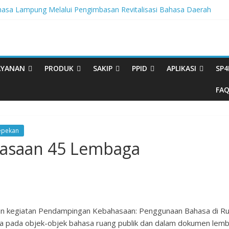
sa Lampung Melalui Pengimbasan Revitalisasi Bahasa Daerah
egritas, BBPL Gelar Sosialisasi Strategi Mempertahankan WBK dan
ta Buku Bacaan Bermutu Dikirim untuk Perkuat Literasi Anak Indonesia
rasi Melalui Festival Literasi Lampung
al Musikalisasi Puisi Kembali Digelar
AYANAN
PRODUK
SAKIP
PPID
APLIKASI
SP4
FA
epekan
asaan 45 Lembaga
an kegiatan Pendampingan Kebahasaan: Penggunaan Bahasa di Ru
 pada objek-objek bahasa ruang publik dan dalam dokumen lembag