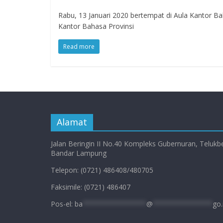
Rabu, 13 Januari 2020 bertempat di Aula Kantor Ba
Kantor Bahasa Provinsi
Read more
Alamat
Jalan Beringin II No.40 Kompleks Gubernuran, Telukb
Bandar Lampung
Telepon: (0721) 486408/480705
Faksimile: (0721) 486407
Pos-el:
ba
****************
@
***************
go.