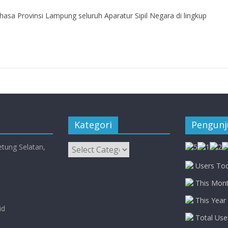
hasa Provinsi Lampung seluruh Aparatur Sipil Negara di lingkup
Kategori
Pengun
Kategori
etung Selatan,
Users Tod
This Mont
This Year 
id
Total Use