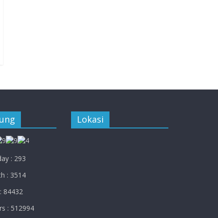
jung
Lokasi
ay : 293
h : 3514
: 84432
rs : 512994