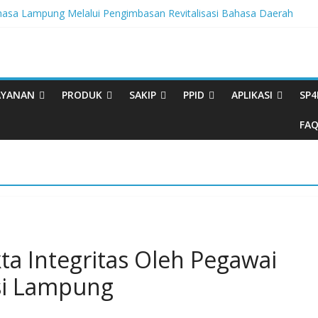
sa Lampung Melalui Pengimbasan Revitalisasi Bahasa Daerah
egritas, BBPL Gelar Sosialisasi Strategi Mempertahankan WBK dan
ta Buku Bacaan Bermutu Dikirim untuk Perkuat Literasi Anak Indonesia
rasi Melalui Festival Literasi Lampung
al Musikalisasi Puisi Kembali Digelar
AYANAN
PRODUK
SAKIP
PPID
APLIKASI
SP4
FA
a Integritas Oleh Pegawai
si Lampung