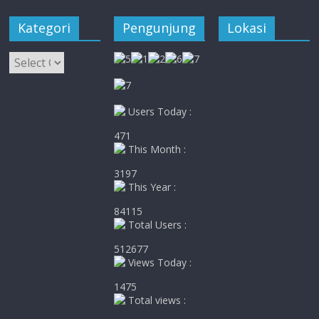
Kategori
Pengunjung
Lokasi
Kategori
Users Today :
471
This Month :
3197
This Year :
84115
Total Users :
512677
Views Today :
1475
Total views :