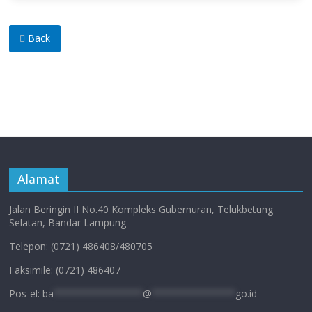
Back
Alamat
Jalan Beringin II No.40 Kompleks Gubernuran, Telukbetung
Selatan, Bandar Lampung
Telepon: (0721) 486408/480705
Faksimile: (0721) 486407
Pos-el:
ba
****************
@
***************
go.id