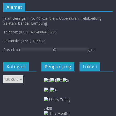
Alamat
Jalan Beringin II No.40 Kompleks Gubernuran, Telukbetung
Selatan, Bandar Lampung
Telepon: (0721) 486408/480705
Faksimile: (0721) 486407
Pos-el:
ba
****************
@
***************
go.id
Kategori
Pengunjung
Lokasi
Kategori
Users Today
: 428
This Month :